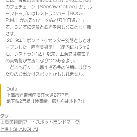
には、複数の美術館に出店している上海発の
カフェチェーン「Seesaw Coffee」が、ル
ーフトップにはレストランバー「ROOF 
P.M.」があるので、のんびり半日過ごし
て、ついでに夕食とお酒を楽しむことも可能
です。
 2019年にポンピドゥセンター別館としてオ
ープンした「西岸美術館」（館内にカフェ2
店、レストラン1店）以来、上海では滞在型
の美術館が主流になりつつあるよう。
　どこへ行くにも暑すぎる今の時期にはぴっ
たりのお出かけスポットかもしれません。
Data
上海市浦東新区濱江大道2777号
地下鉄2号線「陸家嘴」駅から徒歩約7分
タグ：
上海
美術館
アートスポット
ランドマーク
上海｜SHANGHAI