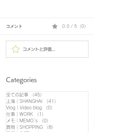
コメント
0.0 / 5（0）
コメントと評価...
「UCCA Edge」新たなアートス
Categories
ポットがオープン｜上海
全ての記事
（45）
45件の記事
上海｜SHANGHAI
（41）
41件の記事
Vlog｜Video blog
（0）
0件の記事
仕事｜WORK
（1）
1件の記事
メモ｜MEMO`s
（0）
0件の記事
買物｜SHOPPING
（8）
8件の記事