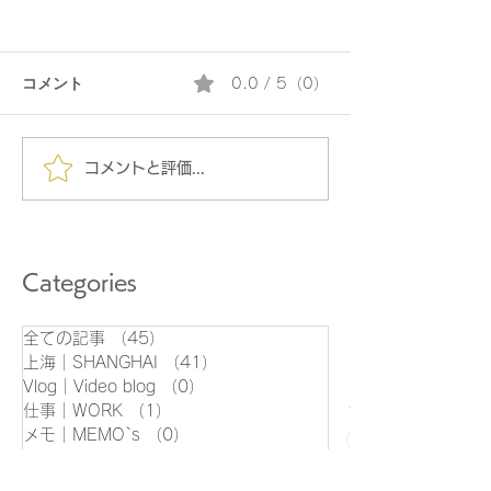
コメント
0.0 / 5（0）
コメントと評価...
最新の流行をキャッチで
リサイクル品は
きるフリマ「Savvy
代「MUTE GA
Exchanger」
Categories
全ての記事
（45）
45件の記事
上海｜SHANGHAI
（41）
41件の記事
Vlog｜Video blog
（0）
0件の記事
仕事｜WORK
（1）
1件の記事
メモ｜MEMO`s
（0）
0件の記事
買物｜SHOPPING
（8）
8件の記事
販促｜GIFT
（1）
1件の記事