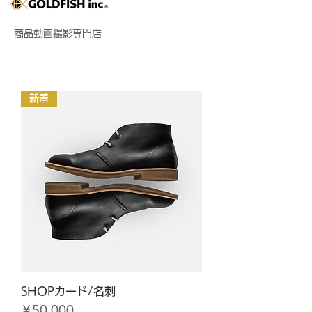
商品動画撮影専門店
新着
SHOPカード/名刺
価格
￥50,000